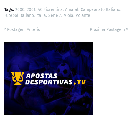
Tags:
2000
2001
AC Fiorentina
Amaral
Campeonato Italiano
Futebol Italiano
Itália
Série A
Viola
Volante
Postagem Anterior
Próxima Postagem