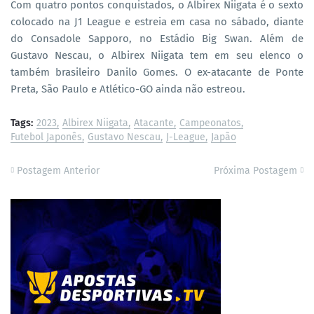
Com quatro pontos conquistados, o Albirex Niigata é o sexto
colocado na J1 League e estreia em casa no sábado, diante
do Consadole Sapporo, no Estádio Big Swan. Além de
Gustavo Nescau, o Albirex Niigata tem em seu elenco o
também brasileiro Danilo Gomes. O ex-atacante de Ponte
Preta, São Paulo e Atlético-GO ainda não estreou.
Tags:
2023
Albirex Niigata
Atacante
Campeonatos
Futebol Japonês
Gustavo Nescau
J-League
Japão
Postagem Anterior
Próxima Postagem