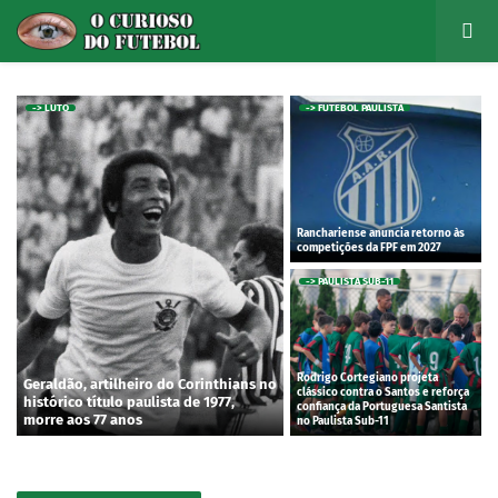
-> LUTO
-> FUTEBOL PAULISTA
Ranchariense anuncia retorno às
competições da FPF em 2027
-> PAULISTA SUB-11
Rodrigo Cortegiano projeta
Geraldão, artilheiro do Corinthians no
clássico contra o Santos e reforça
histórico título paulista de 1977,
confiança da Portuguesa Santista
morre aos 77 anos
no Paulista Sub-11