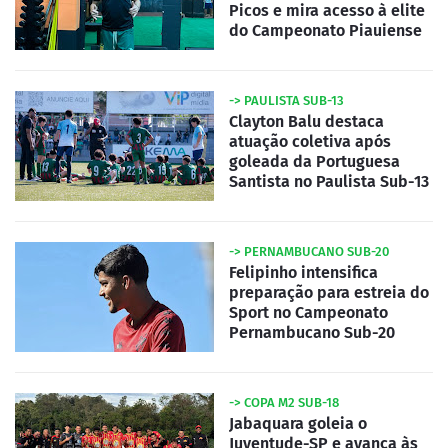
Picos e mira acesso à elite
do Campeonato Piauiense
-> PAULISTA SUB-13
Clayton Balu destaca
atuação coletiva após
goleada da Portuguesa
Santista no Paulista Sub-13
-> PERNAMBUCANO SUB-20
Felipinho intensifica
preparação para estreia do
Sport no Campeonato
Pernambucano Sub-20
-> COPA M2 SUB-18
Jabaquara goleia o
Juventude-SP e avança às