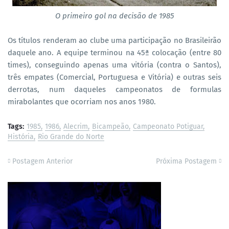
O primeiro gol na decisão de 1985
Os títulos renderam ao clube uma participação no Brasileirão
daquele ano. A equipe terminou na 45ª colocação (entre 80
times), conseguindo apenas uma vitória (contra o Santos),
três empates (Comercial, Portuguesa e Vitória) e outras seis
derrotas, num daqueles campeonatos de formulas
mirabolantes que ocorriam nos anos 1980.
Tags:
1985
1986
Alecrim
Bicampeão
Campeonato Potiguar
História
Rio Grande do Norte
Postagem Anterior
Próxima Postagem