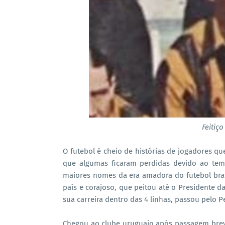
Feitiç
O futebol é cheio de histórias de jogadores qu
que algumas ficaram perdidas devido ao te
maiores nomes da era amadora do futebol brasil
país e corajoso, que peitou até o Presidente d
sua carreira dentro das 4 linhas, passou pelo 
Chegou ao clube uruguaio após passagem brev