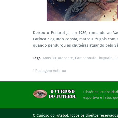
Deixou o Peñarol já em 1936, rumando ao Va
Carioca. Segundo consta, marcou 35 gols com a 
quando pendurou as chuteiras atuando pelo São
Tags:
Anos 30
Atacante
Campeonato Uruguaio
Fe
Postagem Anterior
Histórias, curiosid
esportiva e fatos qu
O Curioso do Futebol:
Todos os direitos reservado