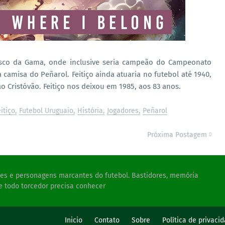
sco da Gama, onde inclusive seria campeão do Campeonato
camisa do Peñarol. Feitiço ainda atuaria no futebol até 1940,
 Cristóvão. Feitiço nos deixou em 1985, aos 83 anos.
itiço
Futebol Uruguaio
História
Jogadores
Peñarol
Próxima Postagem
ades e personagens marcantes do futebol. Bastidores, memória
e todo torcedor precisa conhecer
s
Inicio
Contato
Sobre
Política de privaci