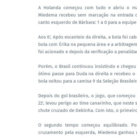
A Holanda começou com tudo e abriu o mar
Miedema recebeu sem marcação na entrada da
canto esquerdo de Bárbara: 1 a 0 para a equipe 
Aos 6', Após escanteio da direita, a bola foi ca
bola com Érika na pequena área e a arbitragem 
foi acionado e depois da verificação a penalid
Porém, o Brasil continuou insistindo e chegou
ótimo passe para Duda na direita e recebeu o
bola voltou para a camisa 9 da Seleção Brasileir
Depois do gol brasileiro, o jogo, que começou 
22', levou perigo ao time canarinho, que neste 
chute cruzado de Debinha. Com isto, o primeir
O segundo tempo começou equilibrado. Po
cruzamento pela esquerda, Miedema ganhou n