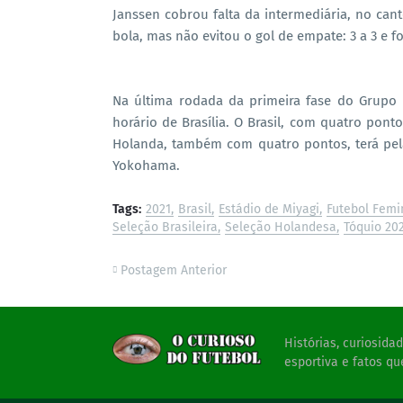
Janssen cobrou falta da intermediária, no can
bola, mas não evitou o gol de empate: 3 a 3 e f
Na última rodada da primeira fase do Grupo F
horário de Brasília. O Brasil, com quatro pont
Holanda, também com quatro pontos, terá pela
Yokohama.
Tags:
2021
Brasil
Estádio de Miyagi
Futebol Femi
Seleção Brasileira
Seleção Holandesa
Tóquio 20
Postagem Anterior
Histórias, curiosid
esportiva e fatos qu