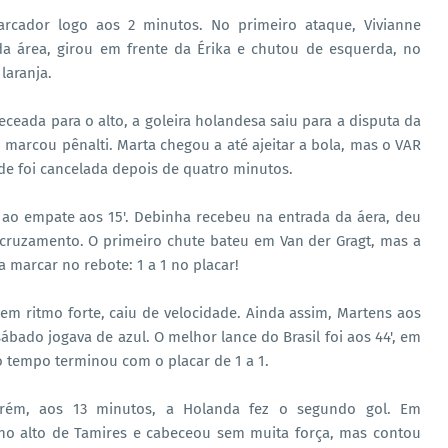
cador logo aos 2 minutos. No primeiro ataque, Vivianne
 área, girou em frente da Érika e chutou de esquerda, no
laranja.
beceada para o alto, a goleira holandesa saiu para a disputa da
marcou pênalti. Marta chegou a até ajeitar a bola, mas o VAR
ade foi cancelada depois de quatro minutos.
 ao empate aos 15'. Debinha recebeu na entrada da áera, deu
 cruzamento. O primeiro chute bateu em Van der Gragt, mas a
a marcar no rebote: 1 a 1 no placar!
em ritmo forte, caiu de velocidade. Ainda assim, Martens aos
sábado jogava de azul. O melhor lance do Brasil foi aos 44', em
o tempo terminou com o placar de 1 a 1.
rém, aos 13 minutos, a Holanda fez o segundo gol. Em
o alto de Tamires e cabeceou sem muita força, mas contou