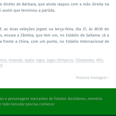
to direito de Bárbara, que ainda raspou com a mão direita na
oi assim que terminou a partida.
, as duas seleções jogam na terça-feira, dia 27, às 8h30 do
os, encara a Zâmbia, que tem um, no Estádio de Saitama. Já a
 frente a China, com um ponto, no Estádio Internacional de
nino
Holanda
Japão
Jogos
Jogos Olímpicos
Olimpíadas
Rifu
20
Próxima Postagem
ades e personagens marcantes do futebol. Bastidores, memória
e todo torcedor precisa conhecer