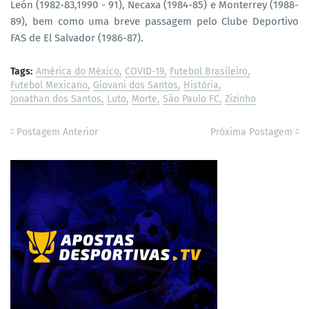
León (1982-83,1990 - 91), Necaxa (1984-85) e Monterrey (1988-
89), bem como uma breve passagem pelo Clube Deportivo
FAS de El Salvador (1986-87).
Tags:
América do México
COVID-19
Futebol Brasileiro
Futebol Mexicano
Giovani dos Santos
História
Jonathan dos Santos
Luto
Morte
São Paulo FC
Zizinho
Postagem Anterior
Próxima Postagem