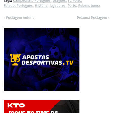
Tags:
Campeonato Português
Dragões
FC Porto
Futebol Português
História
Jogadores
Porto
Rubens Júnior
Postagem Anterior
Próxima Postagem