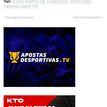
Tags:
Acesso
Bradford City
Campeonatos
Futebol Inglês
Inglaterra
League Two
Postagem Anterior
Próxima Postagem