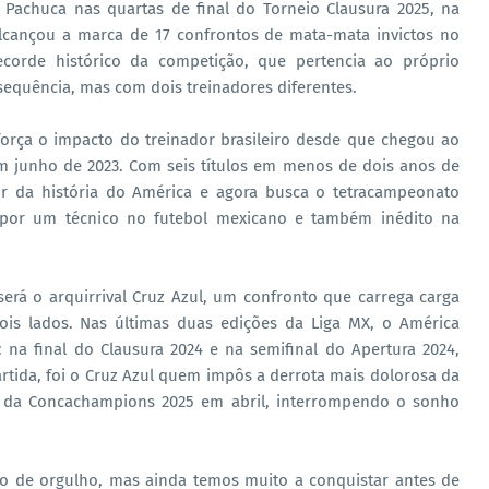
Pachuca nas quartas de final do Torneio Clausura 2025, na
lcançou a marca de 17 confrontos de mata-mata invictos no
corde histórico da competição, que pertencia ao próprio
equência, mas com dois treinadores diferentes.
força o impacto do treinador brasileiro desde que chegou ao
 junho de 2023. Com seis títulos em menos de dois anos de
dor da história do América e agora busca o tetracampeonato
o por um técnico no futebol mexicano e também inédito na
será o arquirrival Cruz Azul, um confronto que carrega carga
ois lados. Nas últimas duas edições da Liga MX, o América
na final do Clausura 2024 e na semifinal do Apertura 2024,
tida, foi o Cruz Azul quem impôs a derrota mais dolorosa da
al da Concachampions 2025 em abril, interrompendo o sonho
o de orgulho, mas ainda temos muito a conquistar antes de