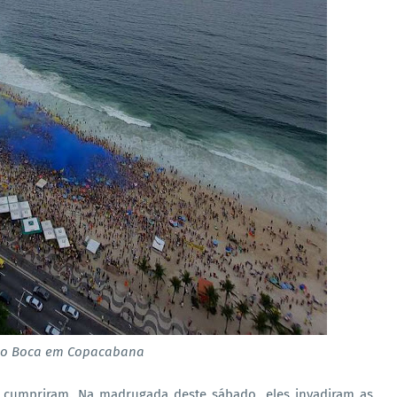
do Boca em Copacabana
 cumpriram. Na madrugada deste sábado, eles invadiram as