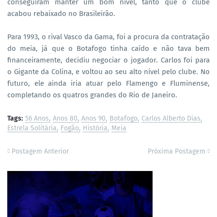
conseguiram manter um bom nível, tanto que o clube
acabou rebaixado no Brasileirão.
Para 1993, o rival Vasco da Gama, foi a procura da contratação
do meia, já que o Botafogo tinha caído e não tava bem
financeiramente, decidiu negociar o jogador. Carlos foi para
o Gigante da Colina, e voltou ao seu alto nível pelo clube. No
futuro, ele ainda iria atuar pelo Flamengo e Fluminense,
completando os quatros grandes do Rio de Janeiro.
Tags:
56 Anos
Anos 80
Anos 90
Botafogo
Carlos Alberto Dias
Estrela Solitária
Fogão
História
Meia
Postagem Anterior
Próxima Postagem