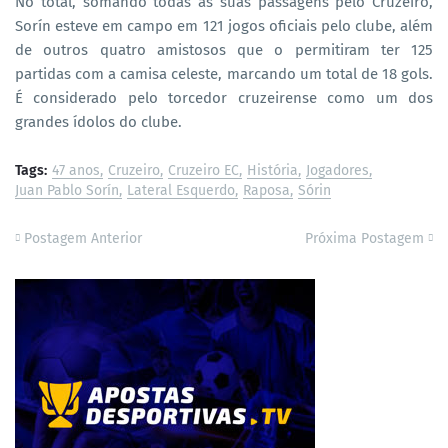
No total, somando todas as suas passagens pelo Cruzeiro,
Sorín esteve em campo em 121 jogos oficiais pelo clube, além
de outros quatro amistosos que o permitiram ter 125
partidas com a camisa celeste, marcando um total de 18 gols.
É considerado pelo torcedor cruzeirense como um dos
grandes ídolos do clube.
Tags:
47 anos
Cruzeiro
Cruzeiro EC
História
Jogadores
Juan Pablo Sorín
Lateral Esquerdo
Raposa
Sórin
Postagem Anterior
Próxima Postagem