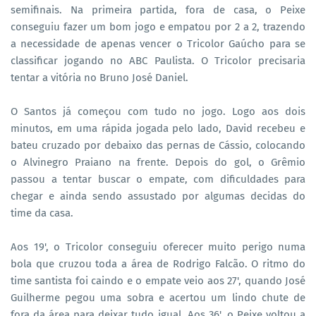
semifinais. Na primeira partida, fora de casa, o Peixe
conseguiu fazer um bom jogo e empatou por 2 a 2, trazendo
a necessidade de apenas vencer o Tricolor Gaúcho para se
classificar jogando no ABC Paulista. O Tricolor precisaria
tentar a vitória no Bruno José Daniel.
O Santos já começou com tudo no jogo. Logo aos dois
minutos, em uma rápida jogada pelo lado, David recebeu e
bateu cruzado por debaixo das pernas de Cássio, colocando
o Alvinegro Praiano na frente. Depois do gol, o Grêmio
passou a tentar buscar o empate, com dificuldades para
chegar e ainda sendo assustado por algumas decidas do
time da casa.
Aos 19', o Tricolor conseguiu oferecer muito perigo numa
bola que cruzou toda a área de Rodrigo Falcão. O ritmo do
time santista foi caindo e o empate veio aos 27', quando José
Guilherme pegou uma sobra e acertou um lindo chute de
fora da área para deixar tudo igual. Aos 36', o Peixe voltou a