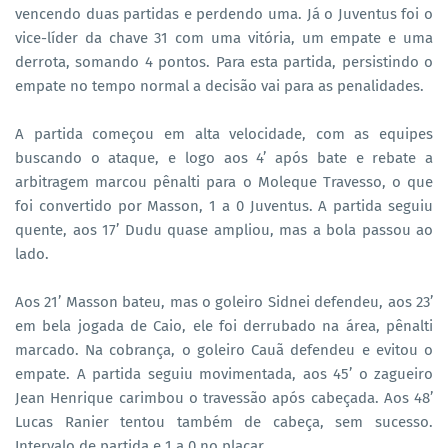
vencendo duas partidas e perdendo uma. Já o Juventus foi o
vice-líder da chave 31 com uma vitória, um empate e uma
derrota, somando 4 pontos. Para esta partida, persistindo o
empate no tempo normal a decisão vai para as penalidades.
A partida começou em alta velocidade, com as equipes
buscando o ataque, e logo aos 4’ após bate e rebate a
arbitragem marcou pênalti para o Moleque Travesso, o que
foi convertido por Masson, 1 a 0 Juventus. A partida seguiu
quente, aos 17’ Dudu quase ampliou, mas a bola passou ao
lado.
Aos 21’ Masson bateu, mas o goleiro Sidnei defendeu, aos 23’
em bela jogada de Caio, ele foi derrubado na área, pênalti
marcado. Na cobrança, o goleiro Cauã defendeu e evitou o
empate. A partida seguiu movimentada, aos 45’ o zagueiro
Jean Henrique carimbou o travessão após cabeçada. Aos 48’
Lucas Ranier tentou também de cabeça, sem sucesso.
Intervalo de partida e 1 a 0 no placar.