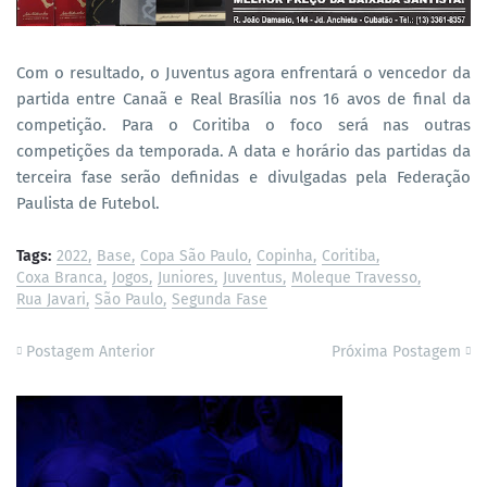
Com o resultado, o Juventus agora enfrentará o vencedor da
partida entre Canaã e Real Brasília nos 16 avos de final da
competição. Para o Coritiba o foco será nas outras
competições da temporada. A data e horário das partidas da
terceira fase serão definidas e divulgadas pela Federação
Paulista de Futebol.
Tags:
2022
Base
Copa São Paulo
Copinha
Coritiba
Coxa Branca
Jogos
Juniores
Juventus
Moleque Travesso
Rua Javari
São Paulo
Segunda Fase
Postagem Anterior
Próxima Postagem