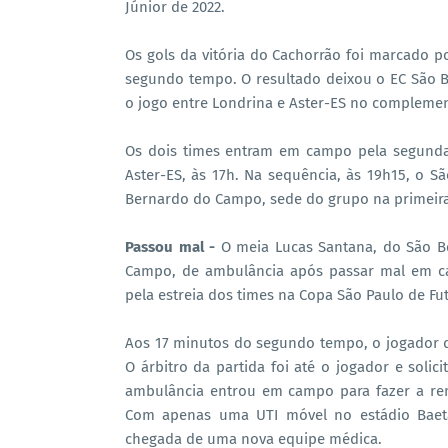
Júnior de 2022.
Os gols da vitória do Cachorrão foi marcado po
segundo tempo. O resultado deixou o EC São 
o jogo entre Londrina e Aster-ES no complemen
Os dois times entram em campo pela segunda
Aster-ES, às 17h. Na sequência, às 19h15, o S
Bernardo do Campo, sede do grupo na primeira
Passou mal -
O meia Lucas Santana, do São B
Campo, de ambulância após passar mal em ca
pela estreia dos times na Copa São Paulo de Fut
Aos 17 minutos do segundo tempo, o jogador
O árbitro da partida foi até o jogador e soli
ambulância entrou em campo para fazer a re
Com apenas uma UTI móvel no estádio Baetão
chegada de uma nova equipe médica.