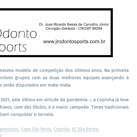
esmo modelo de competição dos últimos anos. Na primeira
pectivos grupos com as duas melhores equipes avançando à
gos serão disputados em mata-mata.
021, este último em virtude da pandemia –, a Copinha já teve
hians, com dez títulos, é o maior campeão. Times tradicionais
ram conquistar o torneio.
peonatos
Copa São Paulo
Copinha
EC São Bento
o