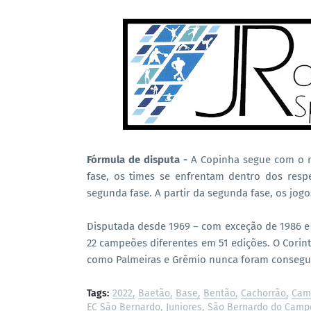
Fórmula de disputa -
A Copinha segue com o m
fase, os times se enfrentam dentro dos res
segunda fase. A partir da segunda fase, os jo
Disputada desde 1969 – com exceção de 1986 e 2
22 campeões diferentes em 51 edições. O Corint
como Palmeiras e Grêmio nunca foram consegui
Tags:
2022
Baetão
Base
Bentão
Cachorrão
Cam
EC São Bernardo
Juniores
São Bernardo do Camp