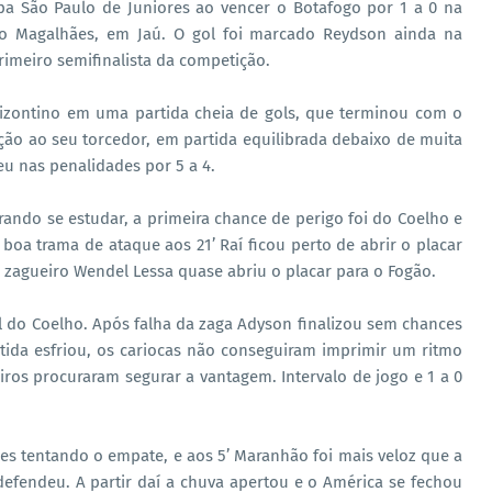
pa São Paulo de Juniores ao vencer o Botafogo por 1 a 0 na
inho Magalhães, em Jaú. O gol foi marcado Reydson ainda na
rimeiro semifinalista da competição.
rizontino em uma partida cheia de gols, que terminou com o
ção ao seu torcedor, em partida equilibrada debaixo de muita
u nas penalidades por 5 a 4.
ndo se estudar, a primeira chance de perigo foi do Coelho e
oa trama de ataque aos 21’ Raí ficou perto de abrir o placar
o zagueiro Wendel Lessa quase abriu o placar para o Fogão.
l do Coelho. Após falha da zaga Adyson finalizou sem chances
rtida esfriou, os cariocas não conseguiram imprimir um ritmo
ros procuraram segurar a vantagem. Intervalo de jogo e 1 a 0
 tentando o empate, e aos 5’ Maranhão foi mais veloz que a
defendeu. A partir daí a chuva apertou e o América se fechou