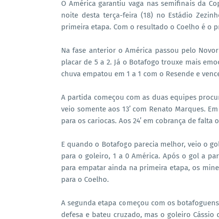
O América garantiu vaga nas semifinais da Co
noite desta terça-feira (18) no Estádio Zez
primeira etapa. Com o resultado o Coelho é o p
Na fase anterior o América passou pelo Novo
placar de 5 a 2. Já o Botafogo trouxe mais emo
chuva empatou em 1 a 1 com o Resende e vence
A partida começou com as duas equipes procura
veio somente aos 13’ com Renato Marques. Em b
para os cariocas. Aos 24’ em cobrança de falta 
E quando o Botafogo parecia melhor, veio o go
para o goleiro, 1 a 0 América. Após o gol a pa
para empatar ainda na primeira etapa, os minei
para o Coelho.
A segunda etapa começou com os botafoguenses
defesa e bateu cruzado, mas o goleiro Cássio 