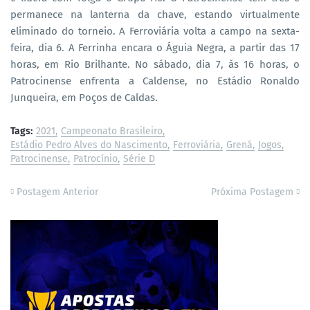
permanece na lanterna da chave, estando virtualmente
eliminado do torneio. A Ferroviária volta a campo na sexta-
feira, dia 6. A Ferrinha encara o Águia Negra, a partir das 17
horas, em Rio Brilhante. No sábado, dia 7, às 16 horas, o
Patrocinense enfrenta a Caldense, no Estádio Ronaldo
Junqueira, em Poços de Caldas.
Tags:
2021
Campeonato Brasileiro
Estádio Pedro Alves do Nascimento
Ferroviária
Grená
Jogos
Patrocinense
Patrocínio
Série D
Postagem Anterior
Próxima Postagem