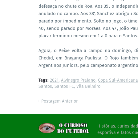
defesaça no chute de Roa. Aos 35', o Independi
anulado no campo. Aos 38', Sanchez obrigou Sos
parado por impedimento. Solto no jogo, o tim
40', sendo parado por Moraes. Aos 47', João Pa
placar terminou mesmo em 1 a 0 para o Santos
Agora, o Peixe volta a campo no domingo, di
Chedid, em Bragança Paulista. O Rojo també
Argentinos Juniors, pelo campeonato argenti
Tags:
2021
Alvinegro Praiano
Copa Sul-Americana
Santos
Santos FC
Vila Belmiro
Postagem Anterior
Histórias, curiosid
esportiva e fatos qu