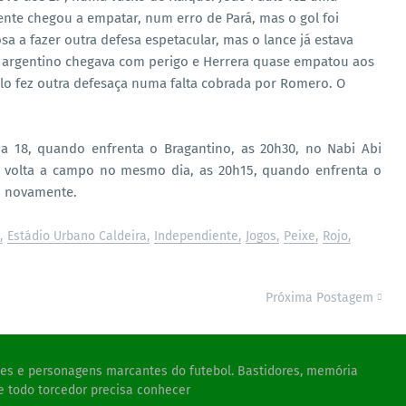
ente chegou a empatar, num erro de Pará, mas o gol foi
a a fazer outra defesa espetacular, mas o lance já estava
e argentino chegava com perigo e Herrera quase empatou aos
ulo fez outra defesaça numa falta cobrada por Romero. O
.
a 18, quando enfrenta o Bragantino, as 20h30, no Nabi Abi
m volta a campo no mesmo dia, as 20h15, quando enfrenta o
no novamente.
Estádio Urbano Caldeira
Independiente
Jogos
Peixe
Rojo
Próxima Postagem
ades e personagens marcantes do futebol. Bastidores, memória
e todo torcedor precisa conhecer