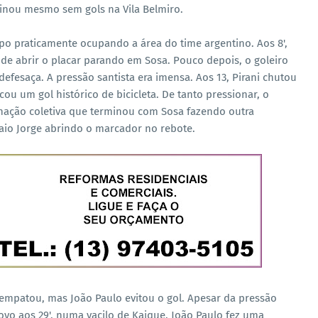
rminou mesmo sem gols na Vila Belmiro.
po praticamente ocupando a área do time argentino. Aos 8',
de abrir o placar parando em Sosa. Pouco depois, o goleiro
efesaça. A pressão santista era imensa. Aos 13, Pirani chutou
ou um gol histórico de bicicleta. De tanto pressionar, o
inação coletiva que terminou com Sosa fazendo outra
aio Jorge abrindo o marcador no rebote.
 empatou, mas João Paulo evitou o gol. Apesar da pressão
novo aos 29', numa vacilo de Kaique. João Paulo fez uma