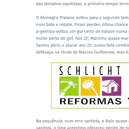
das tentativa ssantistas, o primeiro tempo te
O Alvinegro Praiano voltou para o segundo tem
num bate e rebate, Pirani perdeu ótima chance 
argentino evitou um gol certo de Kaique numa d
muito perto do gol. Aos 22', Marinho quase marc
Santos abriu o placar aos 23', numa bela comb
defesaça no chute de Marcos Guilherme, mas K
Na sequência, num erro santista, o Rojo quase
santista, o time argentino ofereceu perigo de 