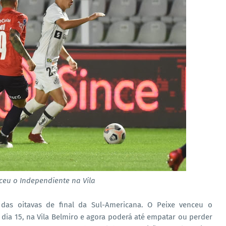
ceu o Independiente na Vila
das oitavas de final da Sul-Americana. O Peixe venceu o
, dia 15, na Vila Belmiro e agora poderá até empatar ou perder