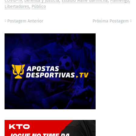
COVID-19
Defensa y Justicia
Estádio Mané Garrincha
Flamengo
Libertadores
Público
Postagem Anterior
Próxima Postagem