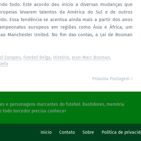
o todo. Este acordo deu início a diversas mudanças que
uropeias levarem talentos da América do Sul e de outros
edo. Essa tendência se acentua ainda mais a partir dos anos
campeonatos europeus em regiões como Ásia e África, um
e ao Manchester United. No fim das contas, a Lei de Bosman
ol Europeu
Futebol Belga
História
Jean-Marc Bosman
Uefa
Próxima Postagem
ades e personagens marcantes do futebol. Bastidores, memória
e todo torcedor precisa conhecer
s
Inicio
Contato
Sobre
Política de privaci