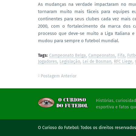
As mudanças na verdade impactaram no mund
tornaram muito mais fáceis para equipes e
continentes para seus clubes cada vez mais c
2000, com o fortalecimento da marca dos 
processo que deve-se muito a Liga Italiana 
mudou para sempre o futebol mundial.
Tags:
Campeonato Belga
Campeonatos
Fifa
Futb
Jogadores
Legislação
Lei de Bosman
RFC Liege
Postagem Anterior
Histórias, curiosid
esportiva e fatos qu
O Curioso do Futebol:
Todos os direitos reservado