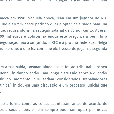
começa em 1990. Naquela época, Jean era um jogador do RFC
lube e ao fim deste período queria optar pela saída para um
que, recusando uma redução salarial de 75 por cento. Apesar
500 mil euros e cobrou na época este preço para permitir a
 negociação não avançando, o RFC e a própria Federação Belga
Dunkerque, o que fez com que ele tivesse de jogar na segunda
m a sua saída, Bosman ainda assim foi ao Tribunal Europeu
Futebol, iniciando então uma longa discussão sobre a questão
rtir do momento que seriam considerados trabalhadores
ir daí, iniciou-se uma discussão e um processo judicial que
.
urdo a forma como as coisas aconteciam antes do acordo de
os a seus clubes e nem sempre poderiam optar por novas