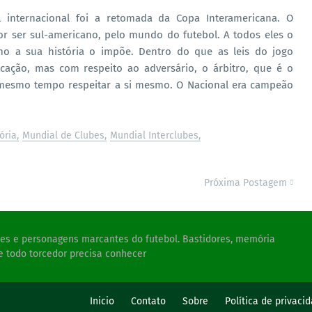
 internacional foi a retomada da Copa Interamericana. O
r ser sul-americano, pelo mundo do futebol. A todos eles o
o a sua história o impõe. Dentro do que as leis do jogo
cação, mas com respeito ao adversário, o árbitro, que é o
mesmo tempo respeitar a si mesmo. O Nacional era campeão
ória
Mundial de Clubes
Mundial Interclubes
Próxima Postagem
ades e personagens marcantes do futebol. Bastidores, memória
e todo torcedor precisa conhecer
s
Inicio
Contato
Sobre
Política de privaci