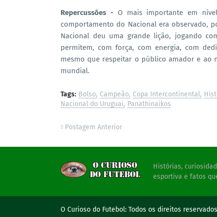
Repercussões -
O mais importante em nível
comportamento do Nacional era observado, po
Nacional deu uma grande lição, jogando com
permitem, com força, com energia, com dedi
mesmo que respeitar o público amador e ao 
mundial.
Tags:
Bolso
Campeão
Copa Intercontinental
Hist
Nacional do Uruguai
Panathinaikos
Postagem Anterior
Histórias, curiosid
esportiva e fatos qu
O Curioso do Futebol:
Todos os direitos reservado