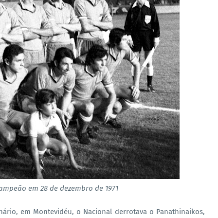
campeão em 28 de dezembro de 1971
ário, em Montevidéu, o Nacional derrotava o Panathinaikos,