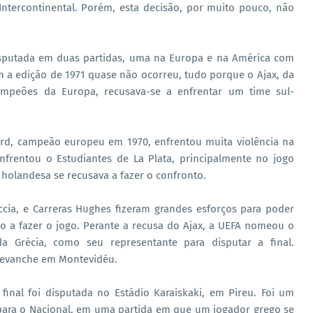
Intercontinental. Porém, esta decisão, por muito pouco, não
disputada em duas partidas, uma na Europa e na América com
 a edição de 1971 quase não ocorreu, tudo porque o Ajax, da
ampeões da Europa, recusava-se a enfrentar um time sul-
ord, campeão europeu em 1970, enfrentou muita violência na
nfrentou o Estudiantes de La Plata, principalmente no jogo
 holandesa se recusava a fazer o confronto.
ccia, e Carreras Hughes fizeram grandes esforços para poder
do a fazer o jogo. Perante a recusa do Ajax, a UEFA nomeou o
a Grécia, como seu representante para disputar a final.
 revanche em Montevidéu.
final foi disputada no Estádio Karaiskaki, em Pireu. Foi um
para o Nacional, em uma partida em que um jogador grego se