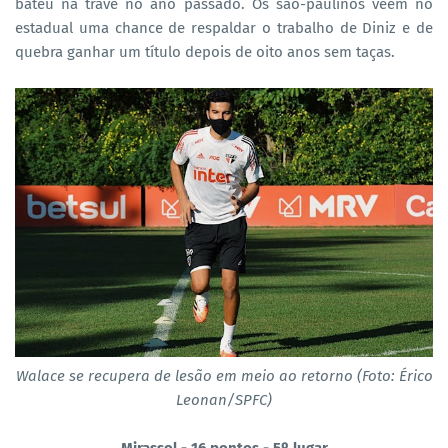
bateu na trave no ano passado. Os são-paulinos veem no
estadual uma chance de respaldar o trabalho de Diniz e de
quebra ganhar um título depois de oito anos sem taças.
Walace se recupera de lesão em meio ao retorno (Foto: Érico
Leonan/SPFC)
Mirassol - 16 pontos - 5º lugar