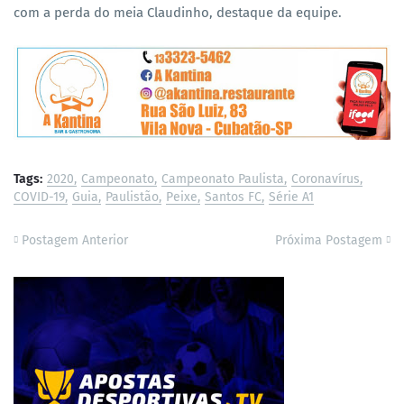
com a perda do meia Claudinho, destaque da equipe.
Tags:
2020
Campeonato
Campeonato Paulista
Coronavírus
COVID-19
Guia
Paulistão
Peixe
Santos FC
Série A1
Postagem Anterior
Próxima Postagem