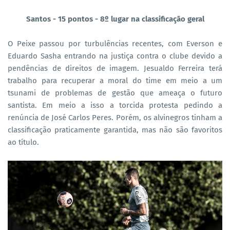
Santos - 15 pontos - 8º lugar na classificação geral
O Peixe passou por turbulências recentes, com Everson e
Eduardo Sasha entrando na justiça contra o clube devido a
pendências de direitos de imagem. Jesualdo Ferreira terá
trabalho para recuperar a moral do time em meio a um
tsunami de problemas de gestão que ameaça o futuro
santista. Em meio a isso a torcida protesta pedindo a
renúncia de José Carlos Peres. Porém, os alvinegros tinham a
classificação praticamente garantida, mas não são favoritos
ao título.