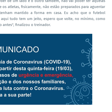
ceder de um lado e o outro também, não vai poder ter aquelas
os atletas, fisicamente, não estão preparados para aguentar
tenham mantido a forma em casa. Eu acho que o futebol
 aqui tudo tem um jeito, espero que volte, no mínimo, como
 antes", finalizou o treinador.