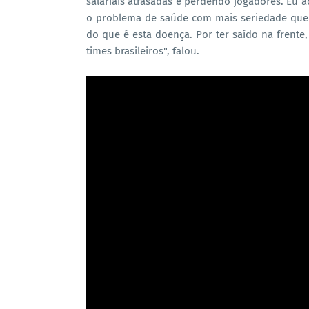
salariais atrasadas e perdendo jogadores. Eu
o problema de saúde com mais seriedade que 
do que é esta doença. Por ter saído na frente
times brasileiros", falou.