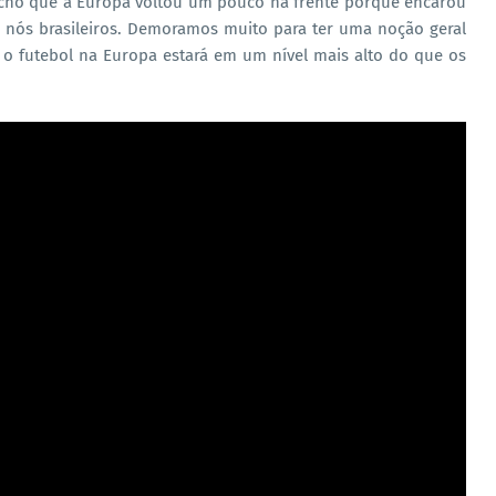
 acho que a Europa voltou um pouco na frente porque encarou
nós brasileiros. Demoramos muito para ter uma noção geral
, o futebol na Europa estará em um nível mais alto do que os