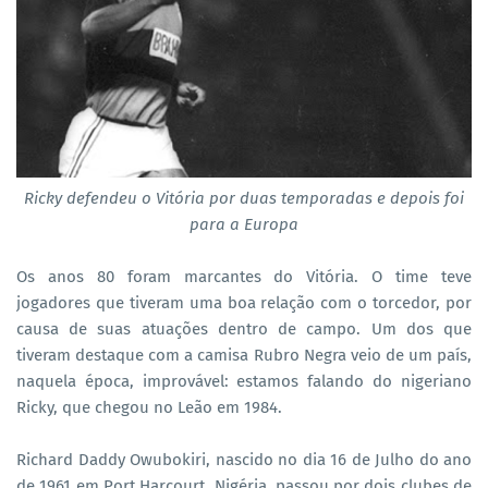
Ricky defendeu o Vitória por duas temporadas e depois foi
para a Europa
Os anos 80 foram marcantes do Vitória. O time teve
jogadores que tiveram uma boa relação com o torcedor, por
causa de suas atuações dentro de campo. Um dos que
tiveram destaque com a camisa Rubro Negra veio de um país,
naquela época, improvável: estamos falando do nigeriano
Ricky, que chegou no Leão em 1984.
Richard Daddy Owubokiri, nascido no dia 16 de Julho do ano
de 1961 em Port Harcourt, Nigéria, passou por dois clubes de