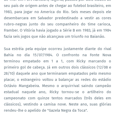
seu país de origem antes de chegar ao futebol brasileiro, em
1983, para jogar no America do Rio. Seis meses depois ele
desembarcara em Salvador predestinado a vestir as cores
rubro-negras junto do seu companheiro do time carioca,
Framber. O Vitória havia jogado a Série B em 1983, já em 1984
fazia seis jogos que não alcançava um triunfo no Baianão.
Sua estréia pela equipe ocorreu justamente diante do rival
Bahia no dia 15/07/1984. O confronto na Fonte Nova
terminou empatado em 1 a 1, com Ricky marcando o
primeiro gol de cabeça. Já em outros dois clássicos (12/08 e
28/10) daquele ano que terminaram empatados pelo mesmo
placar, o estrangeiro voltou a balançar as redes do estádio
Octávio Mangabeira. Mesmo o arquirrival saindo campeão
estadual naquele ano, Ricky tornou-se o artilheiro do
campeonato com quinze tentos marcados (três deles em
clássicos), vestindo a camisa nove. Neste ano, suas glórias
rendeu-lhe o apelido de "Gazela Negra da Toca".