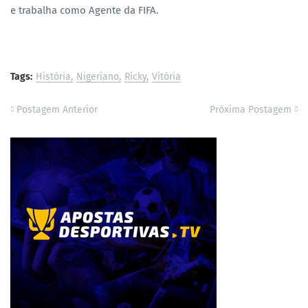
e trabalha como Agente da FIFA.
Tags:
História
Nigeriano
Ricky
Vitória
Postagem Anterior
Próxima Postagem