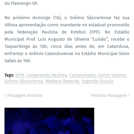
do Flamengo-SP.
No próximo domingo (16), o Grêmio Sãocarlense faz sua
última apresentação como mandante no estadual promovido
pela Federação Paulista de Futebol (FPF). No Estádio
Municipal Prof. Luís Augusto de Oliveira “Luisão”, recebe o
Taquaritinga às 10h, cinco dias antes de, em Catanduva,
enfrentar o Grêmio Catanduvense no Estádio Municipal Silvio
Salles às 16h.
Tags:
2019
Campeonato Paulista
Campeonatos
Carlos Volante
Grêmio Sãocarlense
Matheus Rezende
Segunda Divisão
Postagem Anterior
Próxima Postagem