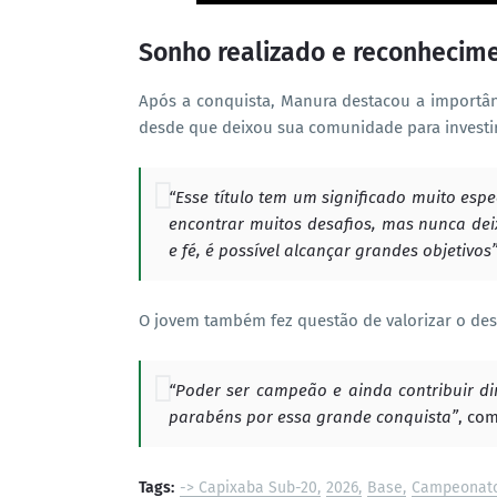
Sonho realizado e reconhecime
Após a conquista, Manura destacou a importâ
desde que deixou sua comunidade para investir 
“Esse título tem um significado muito esp
encontrar muitos desafios, mas nunca dei
e fé, é possível alcançar grandes objetivos
O jovem também fez questão de valorizar o de
“Poder ser campeão e ainda contribuir dir
parabéns por essa grande conquista”
, co
Tags:
-> Capixaba Sub-20
2026
Base
Campeonato