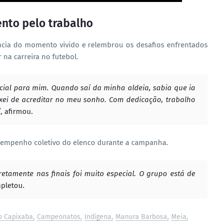
nto pelo trabalho
ncia do momento vivido e relembrou os desafios enfrentados
na carreira no futebol.
ecial para mim. Quando saí da minha aldeia, sabia que ia
xei de acreditar no meu sonho. Com dedicação, trabalho
”
, afirmou.
sempenho coletivo do elenco durante a campanha.
etamente nas finais foi muito especial. O grupo está de
mpletou.
 Capixaba
Campeonatos
Indígena
Manura Barbosa
Meia