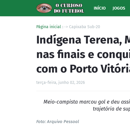
INÍCIO
JOGOS
Página inicial
-> Capixaba Sub-20
Indígena Terena, 
nas finais e conq
com o Porto Vitóri
terça-feira, junho 02, 2026
Meio-campista marcou gol e deu assi
trajetória de s
Foto: Arquivo Pessoal