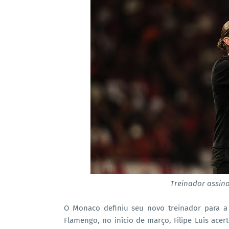
Treinador assino
O Monaco definiu seu novo treinador para a
Flamengo, no início de março, Filipe Luís ace