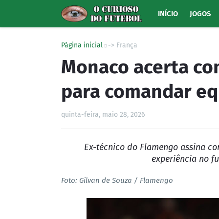
INÍCIO
JOGOS
Página inicial
-> França
Monaco acerta con
para comandar eq
quinta-feira, maio 28, 2026
Ex-técnico do Flamengo assina con
experiência no f
Foto: Gilvan de Souza / Flamengo