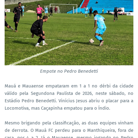
Empate no Pedro Benedetti
Mauá e Mauaense empataram em 1 a 1 no dérbi da cidade
válido pela Segundona Paulista de 2026, neste sábado, no
Estádio Pedro Benedetti. Vinícius Jesus abriu o placar para a
Locomotiva, mas Caçapinha empatou para o Índio.
Mesmo brigando pela classificação, as duas equipes vinham
de derrota. O Mauá FC perdeu para o Manthiqueira, fora de
casa, por 4 a 2. Já o Mauaense, mesmo jogando no Pedro