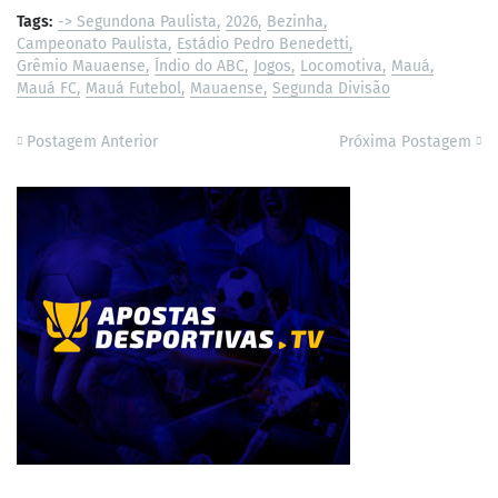
Tags:
-> Segundona Paulista
2026
Bezinha
Campeonato Paulista
Estádio Pedro Benedetti
Grêmio Mauaense
Índio do ABC
Jogos
Locomotiva
Mauá
Mauá FC
Mauá Futebol
Mauaense
Segunda Divisão
Postagem Anterior
Próxima Postagem