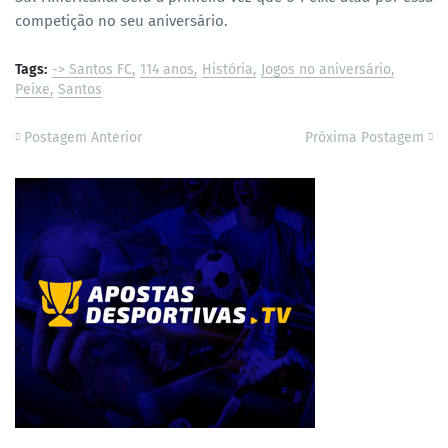
competição no seu aniversário.
Tags:
-> Santos FC
114 anos
História
Jogos no aniversário
Peixe
Santos
Postagem Anterior
Próxima Postagem