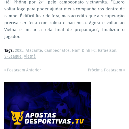
Hái Phòng por 2×1 pelo campeonato vietnamita. “Quero
voltar logo para poder ajudar meus companheiros dentro de
campo. É difícil ficar de fora, mas acredito que a recuperação
precisa ser feita com calma e paciência. Agora é voltar ao
Vietnã e iniciar a reta final de preparação”, finalizou o
jogador.
Tags:
2025
Atacante
Campeonatos
Nam Dinh FC
Rafaelson
V-League
Vietnã
Postagem Anterior
Próxima Postagem