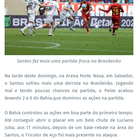
Santos fez mais uma partida fraca no Brasileirão
Na tarde deste domingo, na Arena Fonte Nova, em Salvador,
o Santos sofreu mais uma derrota no Brasileirão. Jogando
mal e tendo poucas chances na partida, o Peixe acabou
levando 2 a 0 do Bahia,que dominou as ações na partida.
O Bahia controlou as ações em boa parte do primeiro tempo.
Até conseguir abrir o placar em um belo chute de Luciano
Juba, aos 11 minutos, depois de um bate-rebate na área do
Santos, o Tricolor de Aço foi mais presente no ataque.