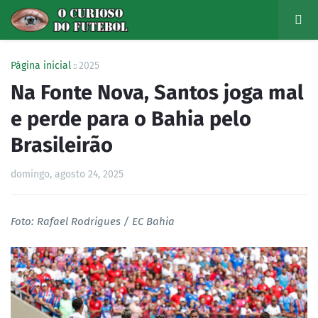
Página inicial
2025
Na Fonte Nova, Santos joga mal
e perde para o Bahia pelo
Brasileirão
domingo, agosto 24, 2025
Foto: Rafael Rodrigues / EC Bahia