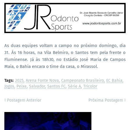
As duas equipes voltam a campo no próximo domingo, dia
31. Às 16 horas, na Vila Belmiro, o Santos tem pela frente o
Fluminense. Já às 18h30, no Estádio José Maria de Campos
Maia, o Bahia encara o time da casa, o Mirassol.
Tags:
2025
Arena Fonte Nova
Campeonato Brasileiro
EC Bahia
Jogos
Peixe
Salvador
Santos FC
Série A
Tricolor
Postagem Anterior
Próxima Postagem