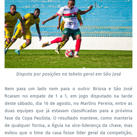
Disputa por posições na tabela geral em São José
Nem para um lado nem para o outro: Briosa e São José
ficaram no empate de 1 a 1, em jogo disputado na tarde
deste sábado, dia 16 de agosto, no Martins Pereira, entre as
duas equipes que já estavam classificadas para a próxima
fase da Copa Paulista. O resultado manteve, como manteria
de qualquer forma, a Águia na vice-liderança da chave, mas
evitou que o time da casa fosse líder geral da competição,