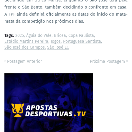
frente o São Bento, também decidindo o confronto em casa.
A FPF ainda definirá oficialmente as datas do início do mata-
mata da competição nos próximos dias.
Tags:
2025
Águia do Vale
Briosa
Copa Paulista
Estádio Martins Pereira
Jogos
Portuguesa Santista
São José dos Campos
São José EC
Postagem Anterior
Próxima Postagem