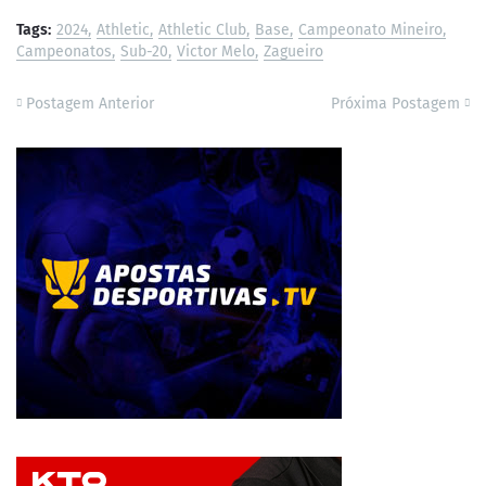
Tags:
2024
Athletic
Athletic Club
Base
Campeonato Mineiro
Campeonatos
Sub-20
Victor Melo
Zagueiro
Postagem Anterior
Próxima Postagem