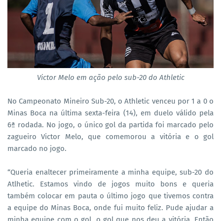
Victor Melo em ação pelo sub-20 do Athletic
No Campeonato Mineiro Sub-20, o Athletic venceu por 1 a 0 o
Minas Boca na última sexta-feira (14), em duelo válido pela
6ª rodada. No jogo, o único gol da partida foi marcado pelo
zagueiro Victor Melo, que comemorou a vitória e o gol
marcado no jogo.
“Queria enaltecer primeiramente a minha equipe, sub-20 do
Atlhetic. Estamos vindo de jogos muito bons e queria
também colocar em pauta o último jogo que tivemos contra
a equipe do Minas Boca, onde fui muito feliz. Pude ajudar a
minha equipe com o gol, o gol que nos deu a vitória. Então