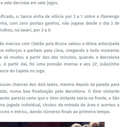
 e sete derrotas em sete jogos.
sificado, o Sanca vinha de vitória por 2 a 1 sobre o Flamengo
ninha, com zero pontos ganhos, não jogava desde o dia 2 de
hos, na Javari, por 2 a 0.
não marcou com Clebão pois Bruno salvou a ótima antecipada
iam esforços e partiam para cima, chegando a todo momento
 só mudou a partir dos dez minutos, quando o Barcelona
 A partir daí, foi uma pressão imensa e aos 22', Joãozinho
ance do Capela no jogo.
 poucas chances dos dois lados, mesmo depois da parada para
star, numa boa finalização pelo Barcelona. O time visitante
ndo parecia certo que o time visitante sairia na frente, o São
tima jogada individual, chutou da entrada da área e acertou a
 Bruno e entrou, dando números finais ao primeiro tempo.