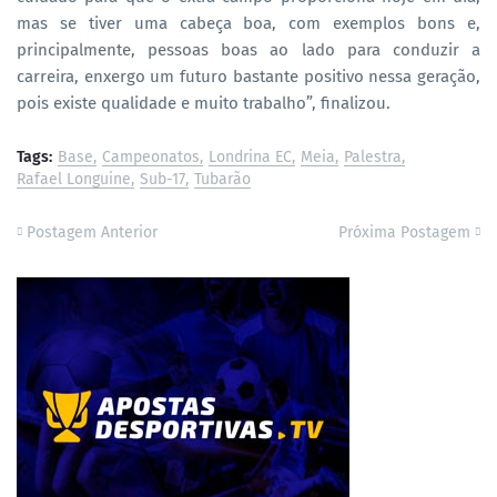
mas se tiver uma cabeça boa, com exemplos bons e,
principalmente, pessoas boas ao lado para conduzir a
carreira, enxergo um futuro bastante positivo nessa geração,
pois existe qualidade e muito trabalho”, finalizou.
Tags:
Base
Campeonatos
Londrina EC
Meia
Palestra
Rafael Longuine
Sub-17
Tubarão
Postagem Anterior
Próxima Postagem