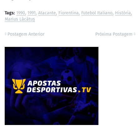
Tags:
1990
1991
Atacante
Fiorentina
Futebol Italiano
História
Marius Lăcătuș
Postagem Anterior
Próxima Postagem