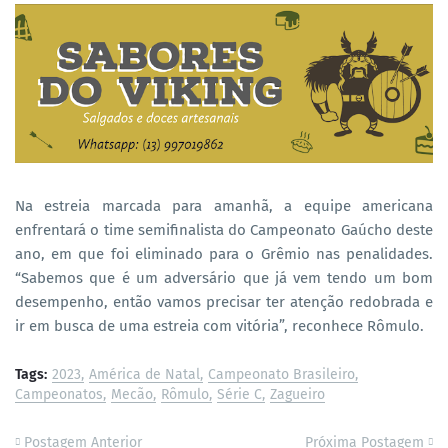
Na estreia marcada para amanhã, a equipe americana
enfrentará o time semifinalista do Campeonato Gaúcho deste
ano, em que foi eliminado para o Grêmio nas penalidades.
“Sabemos que é um adversário que já vem tendo um bom
desempenho, então vamos precisar ter atenção redobrada e
ir em busca de uma estreia com vitória”, reconhece Rômulo.
Tags:
2023
América de Natal
Campeonato Brasileiro
Campeonatos
Mecão
Rômulo
Série C
Zagueiro
Postagem Anterior
Próxima Postagem