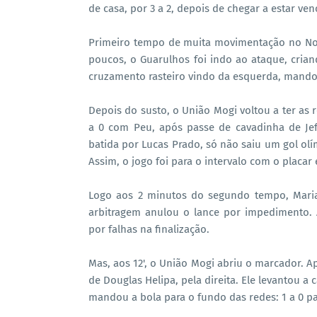
de casa, por 3 a 2, depois de chegar a estar ven
Primeiro tempo de muita movimentação no Nogu
poucos, o Guarulhos foi indo ao ataque, cria
cruzamento rasteiro vindo da esquerda, mandou
Depois do susto, o União Mogi voltou a ter as 
a 0 com Peu, após passe de cavadinha de Je
batida por Lucas Prado, só não saiu um gol olí
Assim, o jogo foi para o intervalo com o placar
Logo aos 2 minutos do segundo tempo, Maria
arbitragem anulou o lance por impedimento.
por falhas na finalização.
Mas, aos 12', o União Mogi abriu o marcador. A
de Douglas Helipa, pela direita. Ele levantou 
mandou a bola para o fundo das redes: 1 a 0 pa