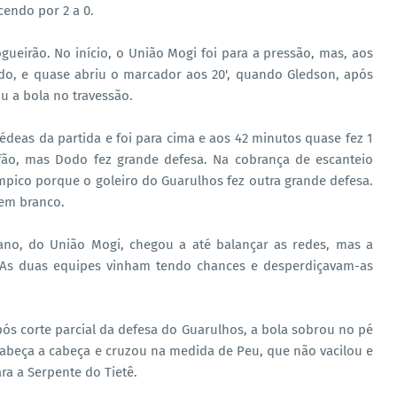
cendo por 2 a 0.
eirão. No início, o União Mogi foi para a pressão, mas, aos
ndo, e quase abriu o marcador aos 20', quando Gledson, após
 a bola no travessão.
rédeas da partida e foi para cima e aos 42 minutos quase fez 1
fão, mas Dodo fez grande defesa. Na cobrança de escanteio
mpico porque o goleiro do Guarulhos fez outra grande defesa.
 em branco.
no, do União Mogi, chegou a até balançar as redes, mas a
 As duas equipes vinham tendo chances e desperdiçavam-as
pós corte parcial da defesa do Guarulhos, a bola sobrou no pé
a cabeça a cabeça e cruzou na medida de Peu, que não vacilou e
ra a Serpente do Tietê.