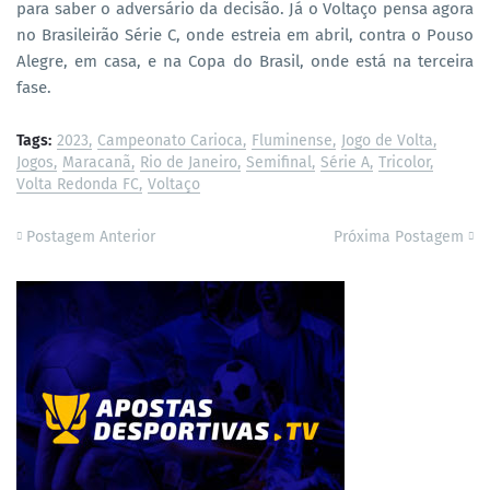
para saber o adversário da decisão. Já o Voltaço pensa agora
no Brasileirão Série C, onde estreia em abril, contra o Pouso
Alegre, em casa, e na Copa do Brasil, onde está na terceira
fase.
Tags:
2023
Campeonato Carioca
Fluminense
Jogo de Volta
Jogos
Maracanã
Rio de Janeiro
Semifinal
Série A
Tricolor
Volta Redonda FC
Voltaço
Postagem Anterior
Próxima Postagem