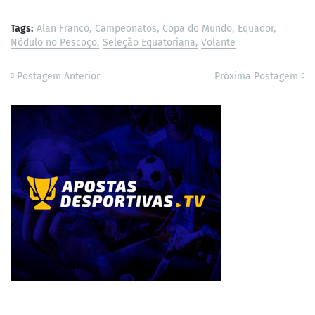
Tags:
Alan Franco
Campeonatos
Copa do Mundo
Equador
Nódulo no Pescoço
Seleção Equatoriana
Volante
Postagem Anterior
Próxima Postagem