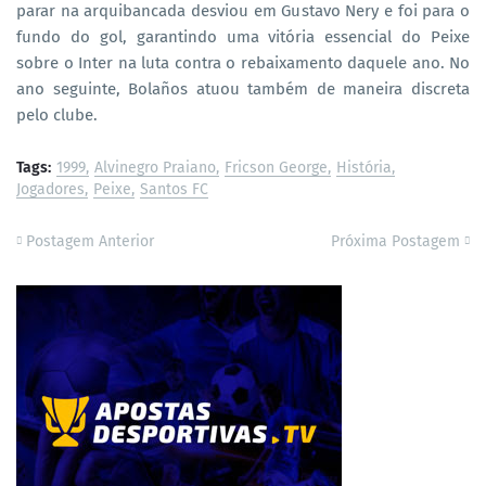
parar na arquibancada desviou em Gustavo Nery e foi para o
fundo do gol, garantindo uma vitória essencial do Peixe
sobre o Inter na luta contra o rebaixamento daquele ano. No
ano seguinte, Bolaños atuou também de maneira discreta
pelo clube.
Tags:
1999
Alvinegro Praiano
Fricson George
História
Jogadores
Peixe
Santos FC
Postagem Anterior
Próxima Postagem