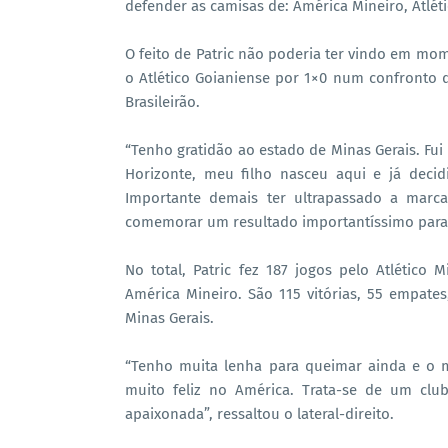
defender as camisas de: América Mineiro, Atléti
O feito de Patric não poderia ter vindo em mom
o Atlético Goianiense por 1×0 num confronto 
Brasileirão.
“Tenho gratidão ao estado de Minas Gerais. Fu
Horizonte, meu filho nasceu aqui e já dec
Importante demais ter ultrapassado a marc
comemorar um resultado importantíssimo para 
No total, Patric fez 187 jogos pelo Atlético 
América Mineiro. São 115 vitórias, 55 empate
Minas Gerais.
“Tenho muita lenha para queimar ainda e o 
muito feliz no América. Trata-se de um clu
apaixonada”, ressaltou o lateral-direito.