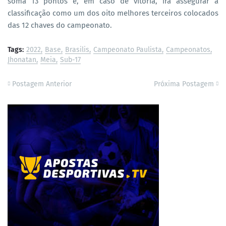
soma 13 pontos e, em caso de vitória, irá assegurar a
classificação como um dos oito melhores terceiros colocados
das 12 chaves do campeonato.
Tags:
2022
Base
Brasilis
Campeonato Paulista
Campeonatos
Jhonatan
Meia
Sub-17
Postagem Anterior
Próxima Postagem