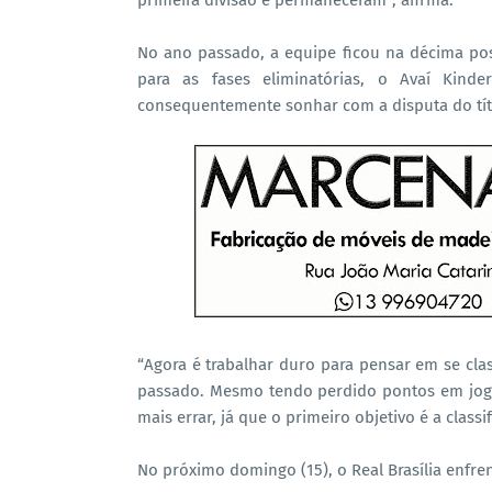
primeira divisão e permaneceram”, afirma.
No ano passado, a equipe ficou na décima pos
para as fases eliminatórias, o Avaí Kind
consequentemente sonhar com a disputa do tít
“Agora é trabalhar duro para pensar em se cla
passado. Mesmo tendo perdido pontos em jog
mais errar, já que o primeiro objetivo é a classi
No próximo domingo (15), o Real Brasília enfren