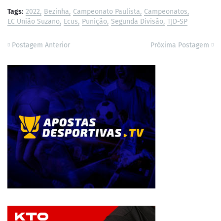
Tags:
2022
Bezinha
Campeonato Paulista
Campeonatos
EC União Suzano
Ecus
Punição
Segunda Divisão
TJD-SP
Postagem Anterior
Próxima Postagem