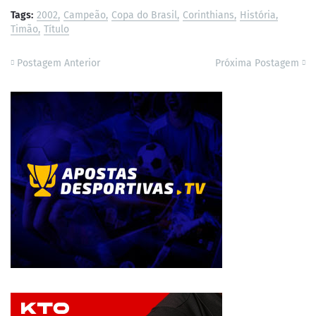
Tags:
2002
Campeão
Copa do Brasil
Corinthians
História
Timão
Título
Postagem Anterior
Próxima Postagem