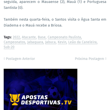
seguida, aparecem o Mauaense (2), Mauá (1) e Portuguesa
Santista (0).
Também nesta quarta-feira, o Santos visita o Água Santa em
Diadema e o Mauá recebe a Briosa.
Tags:
2022
Atacante
Base
Campeonato Paulista
Campeonatos
Jabaquara
Jabuca
Kevin
Leão da Caneleira
Sub-20
Postagem Anterior
Próxima Postagem