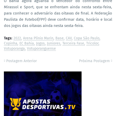
O Bahia agora aguarda o vencedor do confronto entre
Mirassol e Sport, que se enfrentam ainda nesta sexta-feira,
para conhecer o adversário das oitavas de final. A Federação
Paulista de Futebol(FPF) deve confirmar data, horário e local
dos jogos das oitavas ainda nesta sexta-feira.
Tags:
2022
Arena Plínio Marin
Base
CAV
Copa São Paulo
Copinha
EC Bahia
Jogos
Juniores
Terceira Fase
Tricolor
Votuporanga
Votuporanguense
Postagem Anterior
Próxima Postagem