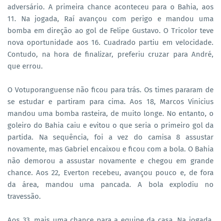
adversário. A primeira chance aconteceu para o Bahia, aos
11. Na jogada, Raí avançou com perigo e mandou uma
bomba em direção ao gol de Felipe Gustavo. O Tricolor teve
nova oportunidade aos 16. Cuadrado partiu em velocidade.
Contudo, na hora de finalizar, preferiu cruzar para André,
que errou.
O Votuporanguense não ficou para trás. Os times pararam de
se estudar e partiram para cima. Aos 18, Marcos Vinicius
mandou uma bomba rasteira, de muito longe. No entanto, o
goleiro do Bahia caiu e evitou o que seria o primeiro gol da
partida. Na sequência, foi a vez do camisa 8 assustar
novamente, mas Gabriel encaixou e ficou com a bola. O Bahia
não demorou a assustar novamente e chegou em grande
chance. Aos 22, Everton recebeu, avançou pouco e, de fora
da área, mandou uma pancada. A bola explodiu no
travessão.
Aos 33, mais uma chance para a equipe da casa. Na jogada,