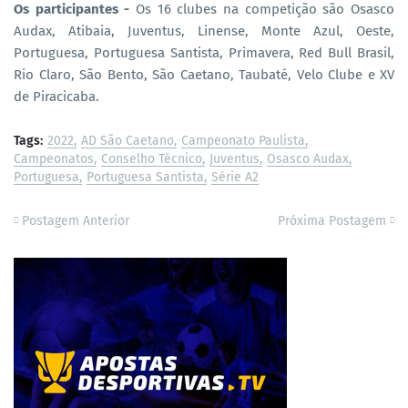
Os participantes -
Os 16 clubes na competição são Osasco
Audax, Atibaia, Juventus, Linense, Monte Azul, Oeste,
Portuguesa, Portuguesa Santista, Primavera, Red Bull Brasil,
Rio Claro, São Bento, São Caetano, Taubaté, Velo Clube e XV
de Piracicaba.
Tags:
2022
AD São Caetano
Campeonato Paulista
Campeonatos
Conselho Técnico
Juventus
Osasco Audax
Portuguesa
Portuguesa Santista
Série A2
Postagem Anterior
Próxima Postagem